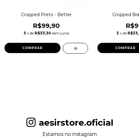
Cropped Preto - Better
Cropped Bra
R$99,90
R$9
3
x de
R$33,30
sem juros
3
x de
R$33
COMPRAR
COMPRAR
aesirstore.oficial
Estamos no instagram