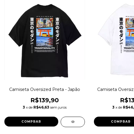
Camiseta Oversized Preta - Japão
Camiseta Oversiz
R$139,90
R$13
3
x de
R$46,63
sem juros
3
x de
R$46
COMPRAR
COMPRAR