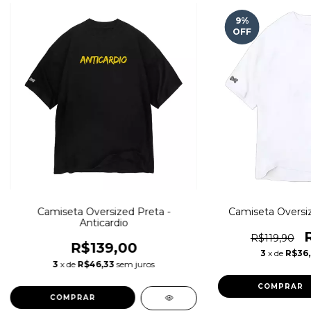
9
%
OFF
Camiseta Oversized Preta -
Camiseta Oversiz
Anticardio
R$119,90
R$139,00
3
x de
R$36
3
x de
R$46,33
sem juros
COMPRAR
COMPRAR