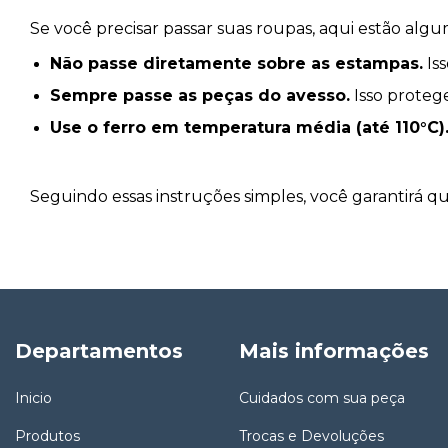
Se você precisar passar suas roupas, aqui estão algu
Não passe diretamente sobre as estampas.
Iss
Sempre passe as peças do avesso.
Isso proteg
Use o ferro em temperatura média (até 110°C)
Seguindo essas instruções simples, você garantirá 
Departamentos
Mais informações
Inicio
Cuidados com sua peça
Produtos
Trocas e Devoluções