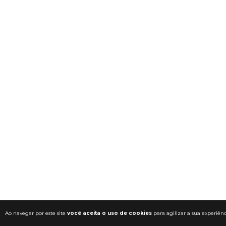
Ao navegar por este site
você aceita o uso de cookies
para agilizar a sua experiên