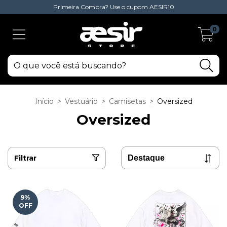
Primeira Compra? Use o cupom AESIR10
0
Início
>
Vestuário
>
Camisetas
>
Oversized
Oversized
Filtrar
9
%
OFF